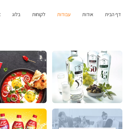
שִׂים
לֵב:
דף הבית
אודות
עבודות
לקוחות
בלוג
צ
בְּאֲתָר
זֶה
מֻפְעֶלֶת
מַעֲרֶכֶת
נָגִישׁ
בִּקְלִיק
הַמְּסַיַּעַת
לִנְגִישׁוּת
הָאֲתָר.
לְחַץ
Control-
F11