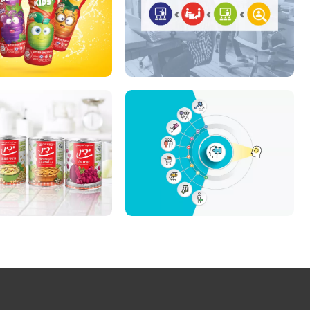
לְהַתְאָמַת
הָאֲתָר
לְעִוְורִים
הַמִּשְׁתַּמְּשִׁים
בְּתוֹכְנַת
קוֹרֵא־מָסָךְ;
לְחַץ
Control-
F10
לִפְתִיחַת
תַּפְרִיט
נְגִישׁוּת.