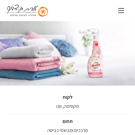
שִׂים
לֵב:
בְּאֲתָר
זֶה
מֻפְעֶלֶת
מַעֲרֶכֶת
נָגִישׁ
בִּקְלִיק
הַמְּסַיַּעַת
לִנְגִישׁוּת
הָאֲתָר.
לקוח
מקסימה, סנו
תחום
מרככים ומבשמי כביסה