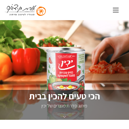
שִׂים
לֵב:
בְּאֲתָר
זֶה
מֻפְעֶלֶת
מַעֲרֶכֶת
נָגִישׁ
בִּקְלִיק
הַמְּסַיַּעַת
לִנְגִישׁוּת
הָאֲתָר.
הכי טעים להכין בבית
מיתוג סדרת מוצרים של יכין