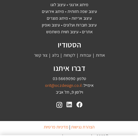
מיתוג ארגוני • עיצוב לוגו
עיצוב שפה חזותית • מיתוג אירועים
עיצוב אריזות • מיתוג מוצרים
עיצוב חוברות ועלונים • עיצוב ואפיון
אתרים • עיצוב חווית משתמש
הסטודיו
אודות
|
עבודות
|
לקוחות
|
בלוג
|
צור קשר
דברו איתנו
טלפון: 03-5669090
אימייל:
orit@oczdesign.co.il
וילסון 9, תל אביב
הצהרת נגישות
|
מדיניות פרטיות
©2023 כל הזכויות שמורות לסטודיו אורית חן צדוק