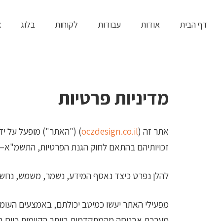
שִׂים
לֵב:
דף הבית
אודות
עבודות
לקוחות
בלוג
צ
בְּאֲתָר
זֶה
מֻפְעֶלֶת
מַעֲרֶכֶת
מדיניות פרטיות
נָגִישׁ
בִּקְלִיק
אתר זה (
oczdesign.co.il
) ("האתר") מופעל על ידי
הַמְּסַיַּעַת
זכויותיהם בהתאם לחוק הגנת הפרטיות, התשמ"א–1981, תקנות הגנת הפרטיות (אבטחת מידע), התשע"ז–2017, וכל דין רלוונטי אחר.
לִנְגִישׁוּת
הָאֲתָר.
להלן נפרט כיצד נאסף המידע, נשמר, משמש, נחשף
לְחַץ
Control-
מפעילי האתר יעשו כמיטב יכולתם, באמצעים העומד
F11
מערכת אבטחה מהמתקדמות ביותר הקיימות כיום בשו