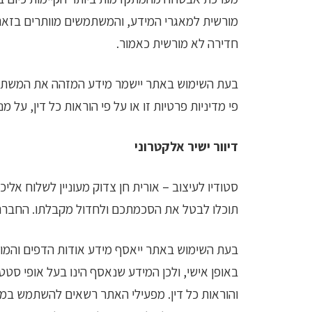
לְהַתְאָמַת
מורשית למאגרי המידע, והמשתמשים מוותרים בזאת 
הָאֲתָר
חדירה לא מורשית כאמור.
לְעִוְורִים
הַמִּשְׁתַּמְּשִׁים
בעת השימוש באתר יישמר מידע המזהה את המשתמשי
בְּתוֹכְנַת
פי מדיניות פרטיות זו או על פי הוראות כל דין, על 
קוֹרֵא־מָסָךְ;
לְחַץ
דיוור ישיר אלקטרוני
Control-
סטודיו לעיצוב – אורית חן צדוק מעוניין לשלוח א
F10
תוכלו לבטל את הסכמתכם ולחדול מקבלתו. החברה
לִפְתִיחַת
תַּפְרִיט
בעת השימוש באתר ייאסף מידע אודות הדפים והמודע
נְגִישׁוּת.
באופן אישי, ולכן המידע שנאסף הינו בעל אופי ס
והוראות כל דין. מפעילי האתר רשאים להשתמש במי