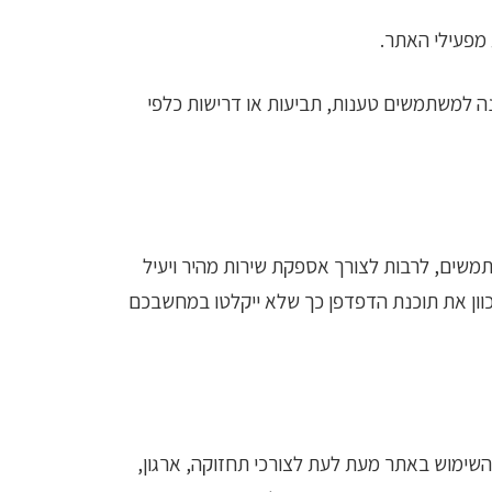
 מפעילי האתר.
יל, השירות באתר ניתן ללא כל מצג או התחייבות משתמעת, כפי שהוא (As Is). לא תהיינה למשתמשים טענות, תביעות או דרישות כלפי
משים, לרבות לצורך אספקת שירות מהיר ויעיל
לכוון את תוכנת הדפדפן כך שלא ייקלטו במחשבכם
השימוש באתר מעת לעת לצורכי תחזוקה, ארגון,