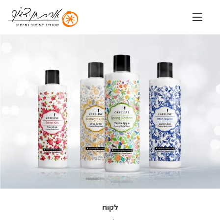
שִׂים
לֵב:
בְּאֲתָר
זֶה
מֻפְעֶלֶת
מַעֲרֶכֶת
נָגִישׁ
בִּקְלִיק
הַמְּסַיַּעַת
לִנְגִישׁוּת
הָאֲתָר.
לקוח