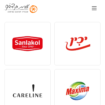
שִׂים
לֵב:
בְּאֲתָר
זֶה
מֻפְעֶלֶת
מַעֲרֶכֶת
נָגִישׁ
בִּקְלִיק
הַמְּסַיַּעַת
לִנְגִישׁוּת
הָאֲתָר.